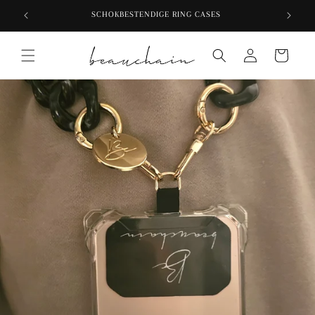
Meteen
SCHOKBESTENDIGE RING CASES
naar de
content
Inloggen
Winkelwagen