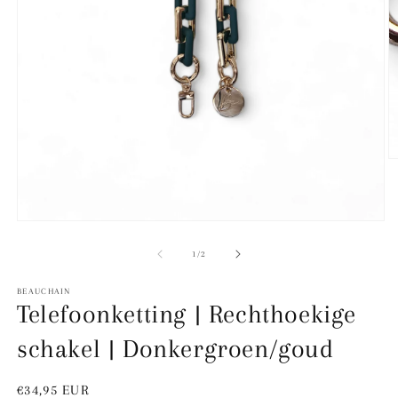
M
2
o
in
m
Media
1
openen
van
1
/
2
in
modaal
BEAUCHAIN
Telefoonketting | Rechthoekige
schakel | Donkergroen/goud
Normale
€34,95 EUR