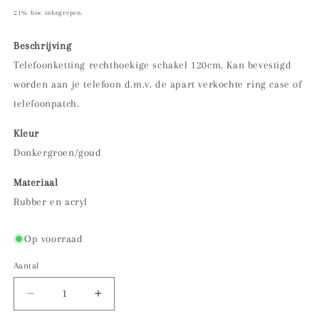
prijs
21% btw inbegrepen.
Beschrijving
Telefoonketting rechthoekige schakel 120cm. Kan bevestigd
worden aan je telefoon d.m.v. de apart verkochte ring case of
telefoonpatch.
Kleur
Donkergroen/goud
Materiaal
Rubber en acryl
Op voorraad
Aantal
Aantal
Aantal
verlagen
verhogen